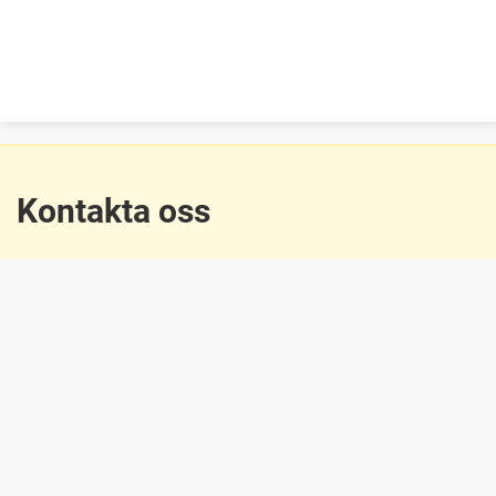
Kontakta oss
Tel: 054-540 00 00
Öppettider: Måndag-Fredag 8-16:30
Besök oss
Hitta till oss