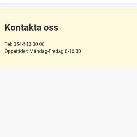
Kontakta oss
Tel: 054-540 00 00
Öppettider: Måndag-Fredag 8-16:30
Besök oss
Hitta till oss
Snabblänkar
E-förslag
Personuppgiftshantering