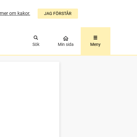
mer om kakor.
JAG FÖRSTÅR
ÅLLET
Sök
Min sida
Meny