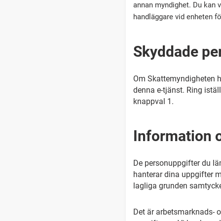
annan myndighet. Du kan v
handläggare vid enheten fö
Sky
ddade pe
Om Skattemyndigheten har
denna e-tjänst. Ring ist
knappval 1.
Information 
De personuppgifter du läm
hanterar dina uppgifter 
lagliga grunden samtyck
Det är arbetsmarknads- 