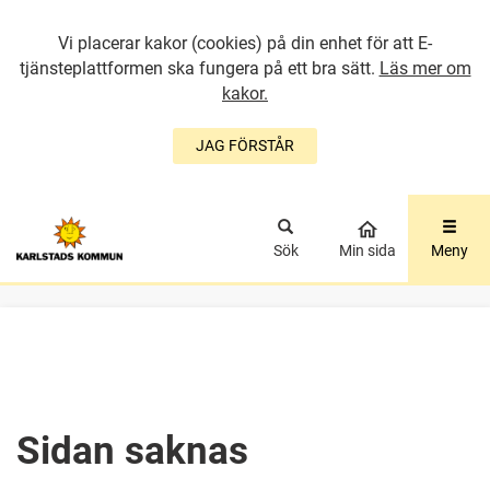
Vi placerar kakor (cookies) på din enhet för att E-
tjänsteplattformen ska fungera på ett bra sätt.
Läs mer om
kakor.
JAG FÖRSTÅR
GÅ DIREKT TILL
HUVUDINNEHÅLLET
Sök
Min sida
Meny
Sidan saknas