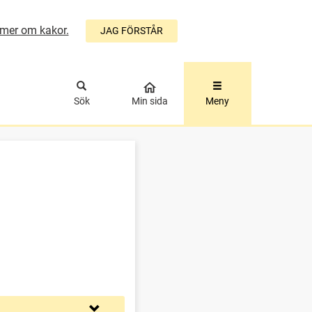
mer om kakor.
JAG FÖRSTÅR
ÅLLET
Sök
Min sida
Meny