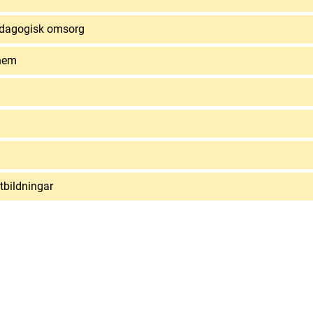
edagogisk omsorg
shem
tbildningar