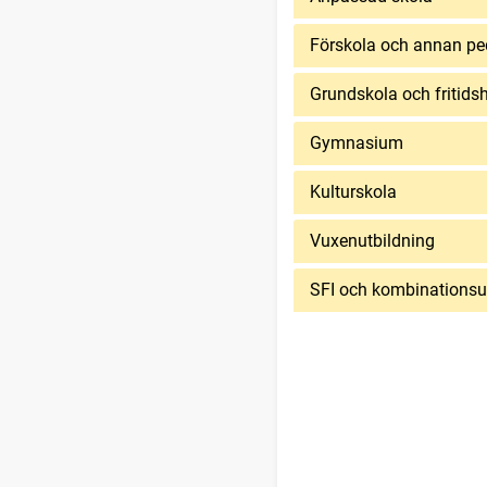
Förskola och annan p
Grundskola och fritid
Gymnasium
Kulturskola
Vuxenutbildning
SFI och kombinationsu